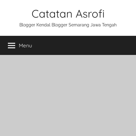
Skip
Catatan Asrofi
to
content
Blogger Kendal Blogger Semarang Jawa Tengah
Menu