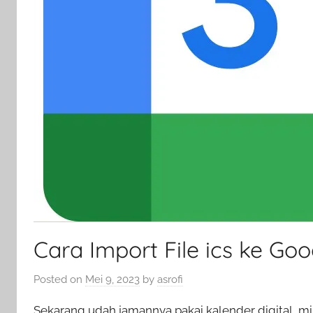
Cara Import File ics ke Go
Posted on
Mei 9, 2023
by
asrofi
Sekarang udah jamannya pakai kalender digital, m