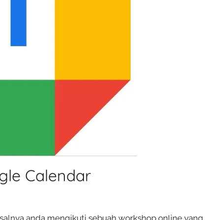
ogle Calendar
isalnya anda mengikuti sebuah workshop online yang