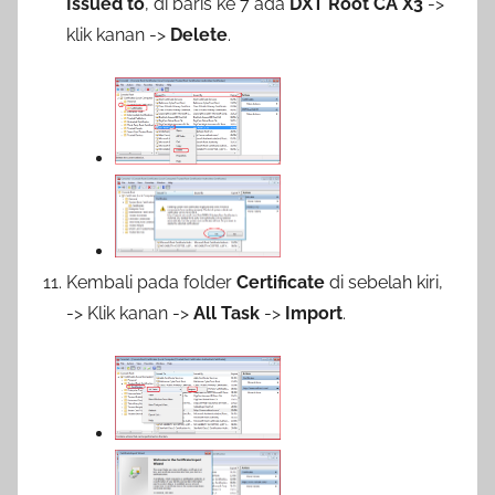
Issued to
, di baris ke 7 ada
DXT Root CA X3
->
klik kanan ->
Delete
.
Kembali pada folder
Certificate
di sebelah kiri,
-> Klik kanan ->
All Task
->
Import
.