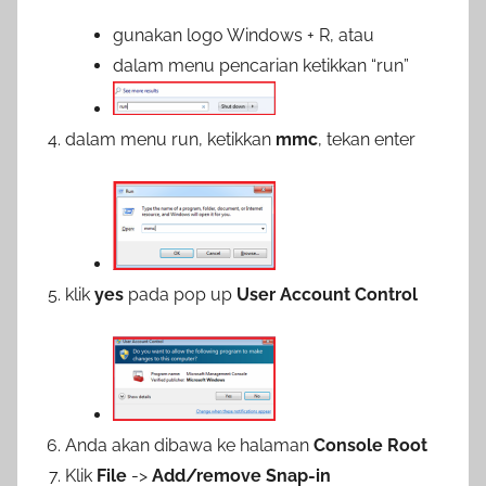
gunakan logo Windows + R, atau
dalam menu pencarian ketikkan “run”
dalam menu run, ketikkan
mmc
, tekan enter
klik
yes
pada pop up
User Account Control
Anda akan dibawa ke halaman
Console Root
Klik
File
->
Add/remove Snap-in