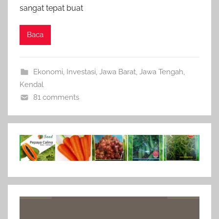
sangat tepat buat
Baca
Ekonomi
,
Investasi
,
Jawa Barat
,
Jawa Tengah
,
Kendal
81 comments