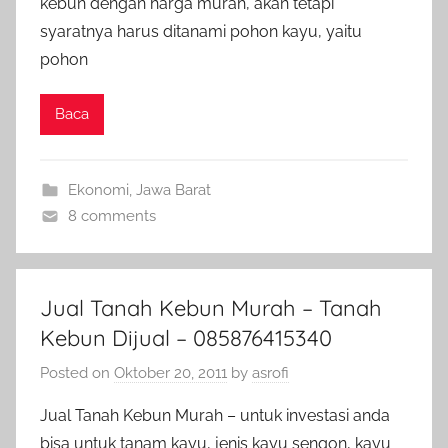
kebun dengan harga murah, akan tetapi
syaratnya harus ditanami pohon kayu, yaitu
pohon
Baca
Ekonomi
,
Jawa Barat
8 comments
Jual Tanah Kebun Murah – Tanah
Kebun Dijual – 085876415340
Posted on
Oktober 20, 2011
by
asrofi
Jual Tanah Kebun Murah – untuk investasi anda
bisa untuk tanam kayu, jenis kayu sengon, kayu