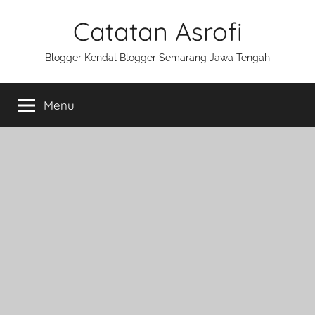
Skip
Catatan Asrofi
to
content
Blogger Kendal Blogger Semarang Jawa Tengah
Menu