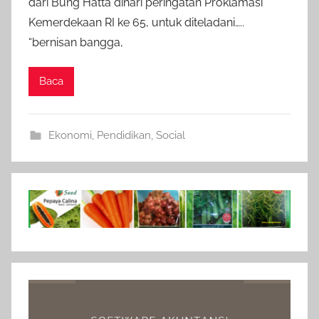
dari Bung Hatta dihari peringatan Proklamasi
Kemerdekaan RI ke 65, untuk diteladani…..
“bernisan bangga,
Baca
Ekonomi
,
Pendidikan
,
Social