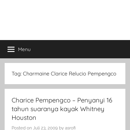
Menu
Tag:
Charmaine Clarice Relucio Pempengco
Charice Pempengco – Penyanyi 16
tahun suaranya kayak Whitney
Houston
Posted on
Juli 23, 2009
by
asrofi