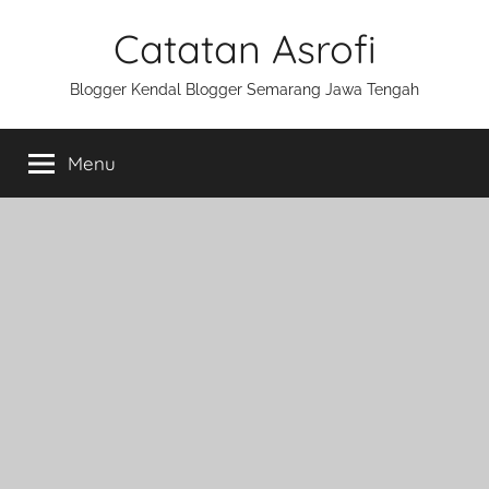
Skip
Catatan Asrofi
to
content
Blogger Kendal Blogger Semarang Jawa Tengah
Menu