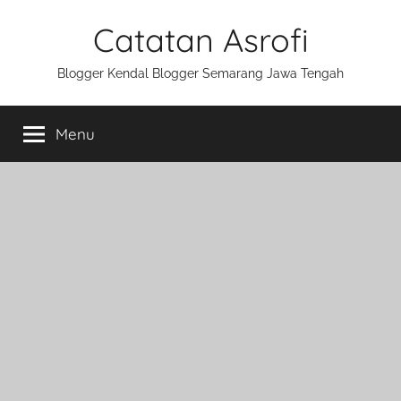
Skip
Catatan Asrofi
to
content
Blogger Kendal Blogger Semarang Jawa Tengah
Menu