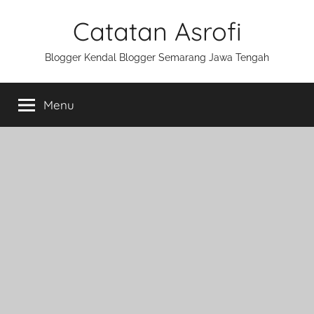
Skip
Catatan Asrofi
to
content
Blogger Kendal Blogger Semarang Jawa Tengah
Menu