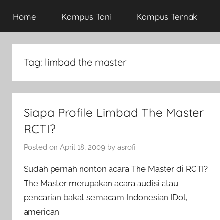
Home
Kampus Tani
Kampus Ternak
Tag:
limbad the master
Siapa Profile Limbad The Master
RCTI?
Posted on
April 18, 2009
by
asrofi
Sudah pernah nonton acara The Master di RCTI?
The Master merupakan acara audisi atau
pencarian bakat semacam Indonesian IDol,
american