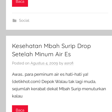
Baca
Social
Kesehatan Mbah Surip Drop
Setelah Minum Air Es
Posted on
Agustus 4, 2009
by
asrofi
Awas.. para peminum air es hati-hati ya!
(detikhot.com) Depok Walau tak lagi muda,
sejumlah kerabat dekat Mbah Surip menuturkan
kalau
Baca