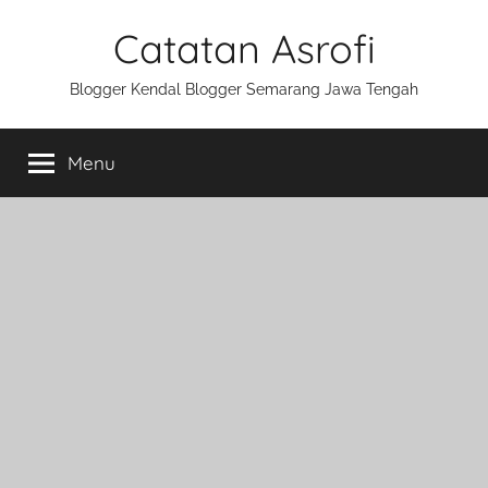
Skip
Catatan Asrofi
to
content
Blogger Kendal Blogger Semarang Jawa Tengah
Menu