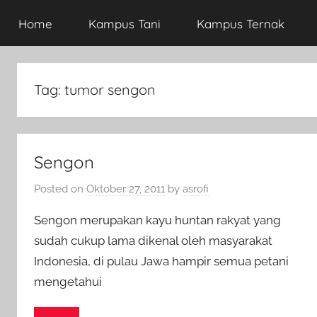
Home
Kampus Tani
Kampus Ternak
Tag:
tumor sengon
Sengon
Posted on
Oktober 27, 2011
by
asrofi
Sengon merupakan kayu huntan rakyat yang
sudah cukup lama dikenal oleh masyarakat
Indonesia, di pulau Jawa hampir semua petani
mengetahui