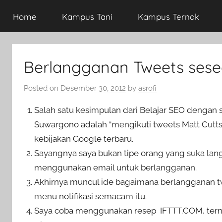
Home
Kampus Tani
Kampus Ternak
Berlangganan Tweets sese
Posted on
Desember 30, 2012
by
asrofi
Salah satu kesimpulan dari Belajar SEO dengan s
Suwargono adalah “mengikuti tweets Matt Cutt
kebijakan Google terbaru.
Sayangnya saya bukan tipe orang yang suka lan
menggunakan email untuk berlangganan.
Akhirnya muncul ide bagaimana berlangganan twee
menu notifikasi semacam itu.
Saya coba menggunakan resep IFTTT.COM, ternya