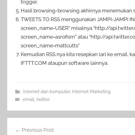
trigger.
Hasil browsing-browsing akhirnya menemukan so
TWEETS TO RSS menggunakan JAMPI-JAMPI INI “ht
screen_name=USER” misalnya “http://api.twitter
screen_name=asrofism” atau “http://api.twitter.
screen_name=mattcutts”
Kemudian RSS nya kita resepkan lari ke email. ka
IFTTT.COM ataupun software lainnya.
Internet dan komputer
,
Internet Marketing
email
,
twitter
Navigasi
Previous Post
pos