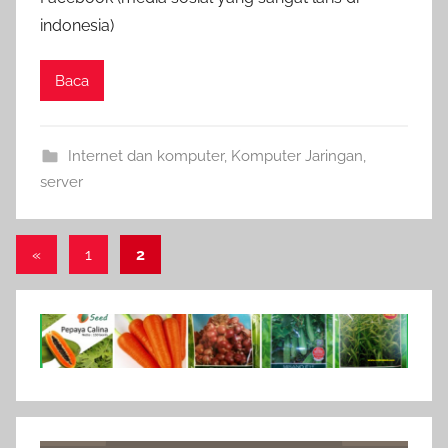
indonesia)
Baca
Internet dan komputer
,
Komputer Jaringan
,
server
Paginasi
Previous
«
1
2
Posts
pos