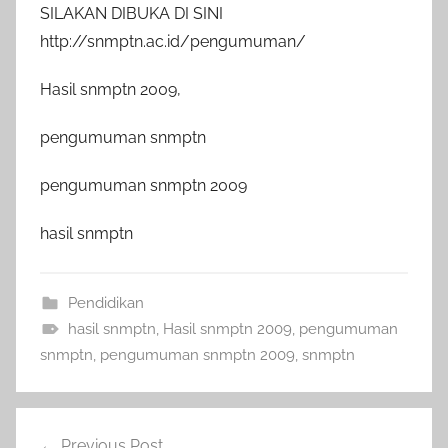
SILAKAN DIBUKA DI SINI
http://snmptn.ac.id/pengumuman/
Hasil snmptn 2009,
pengumuman snmptn
pengumuman snmptn 2009
hasil snmptn
Pendidikan
hasil snmptn
,
Hasil snmptn 2009
,
pengumuman
snmptn
,
pengumuman snmptn 2009
,
snmptn
Navigasi
Previous Post