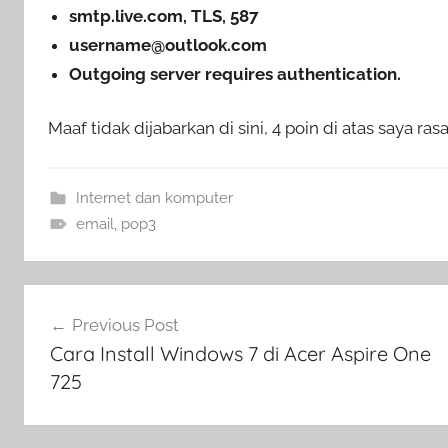
smtp.live.com, TLS, 587
username@outlook.com
Outgoing server requires authentication.
Maaf tidak dijabarkan di sini, 4 poin di atas saya r
Internet dan komputer
email
,
pop3
Navigasi
Previous Post
pos
Cara Install Windows 7 di Acer Aspire One
725