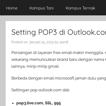
Home
Kampus Tani
Kampus Ternak
Setting POP3 di Outlook.c
Posted on
Januari 15, 2013
by
asrofi
Persaingan di layanan free email makin menggila,
sekarang memunculkan brand baru dengan nama OU
lainnya, mirip-mirip gmail.
Berbeda dengan email micrososft jaman dulu yang t
Settingan pop outlook.com sbb:
pop3.live.com, SSL, 995