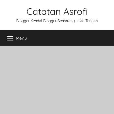
Skip
Catatan Asrofi
to
content
Blogger Kendal Blogger Semarang Jawa Tengah
Menu