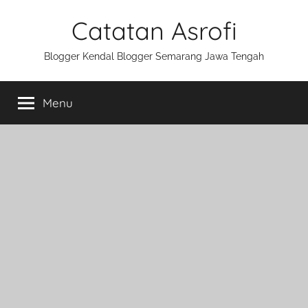
Skip
Catatan Asrofi
to
content
Blogger Kendal Blogger Semarang Jawa Tengah
Menu