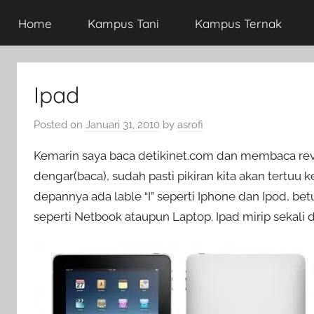
Home
Kampus Tani
Kampus Ternak
Ipad
Posted on
Januari 31, 2010
by
asrofi
Kemarin saya baca detikinet.com dan membaca revi
dengar(baca), sudah pasti pikiran kita akan tertu
depannya ada lable “I” seperti Iphone dan Ipod, bet
seperti Netbook ataupun Laptop. Ipad mirip sekali