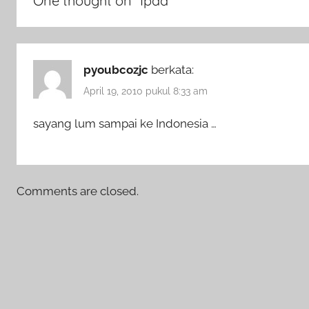
One thought on “
Ipad
”
pyoubcozjc
berkata:
April 19, 2010 pukul 8:33 am
sayang lum sampai ke Indonesia …
Comments are closed.