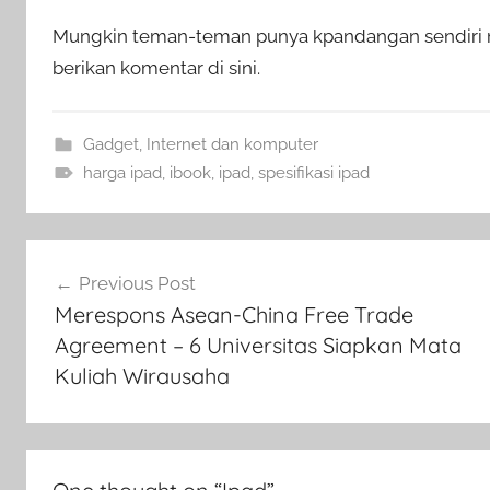
Mungkin teman-teman punya kpandangan sendiri men
berikan komentar di sini.
Gadget
,
Internet dan komputer
harga ipad
,
ibook
,
ipad
,
spesifikasi ipad
Navigasi
Previous Post
pos
Merespons Asean-China Free Trade
Agreement – 6 Universitas Siapkan Mata
Kuliah Wirausaha